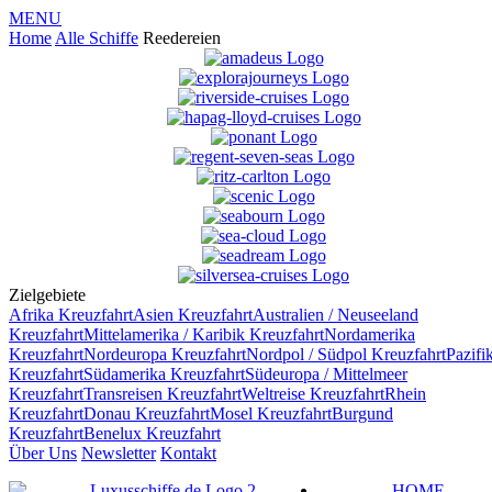
MENU
Home
Alle Schiffe
Reedereien
Zielgebiete
Afrika
Kreuzfahrt
Asien
Kreuzfahrt
Australien / Neuseeland
Kreuzfahrt
Mittelamerika / Karibik
Kreuzfahrt
Nordamerika
Kreuzfahrt
Nordeuropa
Kreuzfahrt
Nordpol / Südpol
Kreuzfahrt
Pazifi
Kreuzfahrt
Südamerika
Kreuzfahrt
Südeuropa / Mittelmeer
Kreuzfahrt
Transreisen
Kreuzfahrt
Weltreise
Kreuzfahrt
Rhein
Kreuzfahrt
Donau
Kreuzfahrt
Mosel
Kreuzfahrt
Burgund
Kreuzfahrt
Benelux
Kreuzfahrt
Über Uns
Newsletter
Kontakt
HOME