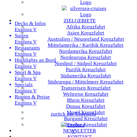
ZIELGEBIETE
Decks & Infos
Afrika
Kreuzfahrt
Explora V
Asien
Kreuzfahrt
Suiten
Australien / Neuseeland
Kreuzfahrt
Explora V
Mittelamerika / Karibik
Kreuzfahrt
Restaurants
Nordamerika
Kreuzfahrt
Explora V
Nordeuropa
Kreuzfahrt
Highlights an Bord
Nordpol / Südpol
Kreuzfahrt
Explora V
Pazifik
Kreuzfahrt
Sport & Spa
Südamerika
Kreuzfahrt
Explora V
Südeuropa / Mittelmeer
Kreuzfahrt
Specials
Transreisen
Kreuzfahrt
Explora V
Weltreise
Kreuzfahrt
Routen & Preise
Rhein
Kreuzfahrt
Explora V
Donau
Kreuzfahrt
Mosel
Kreuzfahrt
zurück zur Übersicht
Burgund
Kreuzfahrt
Benelux
Kreuzfahrt
NEWSLETTER
KONTAKT